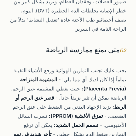
ضمور العضلات، وفقدان العظام، وتزيد بشكل كبير من
خطر الإصابة بجلطات الدم الخطيرة (DVT). اليوم،
يصف أخصائيو طب الأجنة عادة 'تعديل النشاط' بدلاً من
الراحة التامة في السرير.
متى يمنع ممارسة الرياضة
02
يجب عليك تجنب التمارين الهوائية ورفع الأشياء الثقيلة
تماماً إذا كان لديك أي مما يلي: -
المشيمة المنزاحة
(Placenta Previa):
حيث تغطي المشيمة عنق الرحم.
الرياضة يمكن أن تثير نزيفاً حاداً. -
قصر عنق الرحم أو
الربط:
يزيد الإجهاد البدني من الضغط على عنق الرحم
الضعيف. -
تمزق الأغشية (PPROM):
تسرب السائل
الأمنيوسي. -
تسمم الحمل الشديد:
يمكن أن ترفع
التمارين ضغط الدم بشكل خطير. -
تأخر شديد في نمو