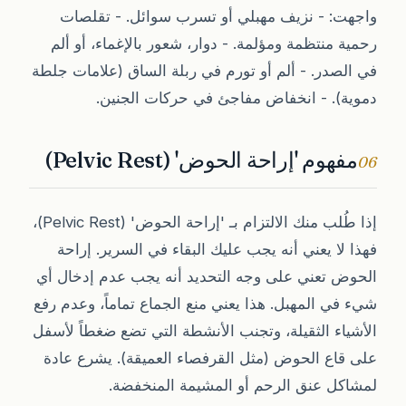
واجهت: - نزيف مهبلي أو تسرب سوائل. - تقلصات
رحمية منتظمة ومؤلمة. - دوار، شعور بالإغماء، أو ألم
في الصدر. - ألم أو تورم في ربلة الساق (علامات جلطة
دموية). - انخفاض مفاجئ في حركات الجنين.
مفهوم 'إراحة الحوض' (Pelvic Rest)
06
إذا طُلب منك الالتزام بـ 'إراحة الحوض' (Pelvic Rest)،
فهذا لا يعني أنه يجب عليك البقاء في السرير. إراحة
الحوض تعني على وجه التحديد أنه يجب عدم إدخال أي
شيء في المهبل. هذا يعني منع الجماع تماماً، وعدم رفع
الأشياء الثقيلة، وتجنب الأنشطة التي تضع ضغطاً لأسفل
على قاع الحوض (مثل القرفصاء العميقة). يشرع عادة
لمشاكل عنق الرحم أو المشيمة المنخفضة.