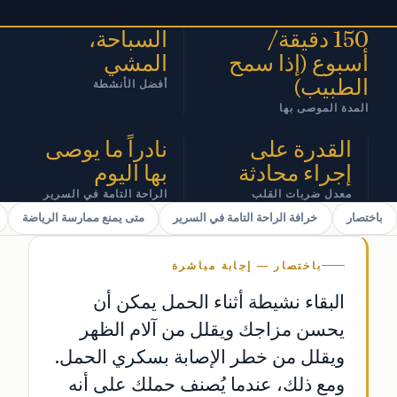
150 دقيقة/
السباحة،
أسبوع (إذا سمح
المشي
الطبيب)
أفضل الأنشطة
المدة الموصى بها
القدرة على
نادراً ما يوصى
إجراء محادثة
بها اليوم
معدل ضربات القلب
الراحة التامة في السرير
باختصار
خرافة الراحة التامة في السرير
متى يمنع ممارسة الرياضة
باختصار — إجابة مباشرة
البقاء نشيطة أثناء الحمل يمكن أن
يحسن مزاجك ويقلل من آلام الظهر
ويقلل من خطر الإصابة بسكري الحمل.
ومع ذلك، عندما يُصنف حملك على أنه