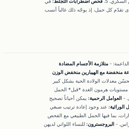
فحص اضطرابات التجلط:
في
ى تقدّم كل حمل، إذ يوجّه ذلك غالباً أنسب
الداعمة: -
متلازمة الأجسام المضادة
عة منخفضة مع الهيبارين منخفض الوزن
يحسّن معدلات الولادة الحية بشكل كبير
ستويات هرمون الغدة *قبل* الحمل
. -
العوامل الرحمية:
يمكن أحياناً تصحيح
 الوراثية:
عند وجود إعادة ترتيب صبغي
يارات، بما فيها الحمل الطبيعي مع الفحص
راس. -
البروجسترون:
للنساء اللواتي لديهن