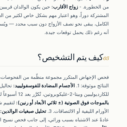
من الخطورة. -
زواج الأقارب:
حين يكون الوالدان قريبين، 
المشتركة دوراً، وهو اعتبار مهم بشكل خاص لكثير من ال
الكامل، يبقى نحو نصف الأزواج دون سبب محدد — ويُسمى
أنه رغم ذلك يحمل توقعات جيدة.
كيف يتم التشخيص؟
03
فحص الإجهاض المتكرر مجموعة منظّمة من الفحوصات، ويُ
النتائج موثوقة: 1.
الأجسام المضادة للفوسفوليبيد:
تحاليل 
للكارديوليبين وبيتا-2-غليكوبروتين، تُكرَّر بعد 12 أسبوعاً لتأكيد تشخيص المتلازمة. 2.
بالموجات فوق الصوتية (± ثلاثي الأبعاد أو رنين):
لتقييم ش
الأورام الليفية أو الالتصاقات. 3.
تحليل صبغيات الوالدين:
ف
عادةً عند الاشتباه بسبب وراثي، إلى جانب فحص نسيج الح