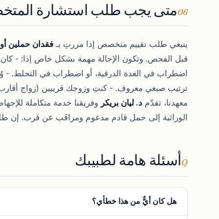
متى يجب طلب استشارة المت
06
ينبغي طلب تقييم متخصص إذا مررتِ بـ
فقدان حملين أو أ
قبل الفحص. وتكون الإحالة مهمة بشكل خاص إذا: - كان
اضطراب في الغدة الدرقية، أو اضطراب في التجلط. - وُجد
ترتيب صبغي معروف. - كنتِ وزوجك قريبين (زواج أقارب)
معهدنا، تقدّم
د. ليان بريكر
وفريقنا خدمة متكاملة للإجه
الوراثية إلى حمل قادم مدعوم ومراقَب عن قرب. إن طلب
أسئلة هامة لطبيبك
Q
هل كان أيٌّ من هذا خطأي؟