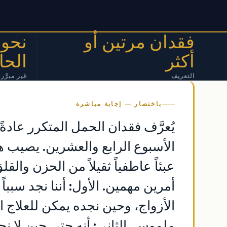
فقدان مرتين أو
أكثر
الحا
التعريف
غير مبرَّر
باختصار — إجابة مباشرة
يُعرَّف فقدان الحمل المتكرر عادةً 
عبئاً عاطفياً ثقيلاً من الحزن وال
أمرين مهمين. الأول: أننا نجد سبباً 
الأزواج، وحين نجده يمكن للعلاج ال
ملموس. الثاني: أنه حتى حين لا نجد