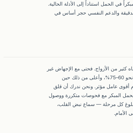
اً في الحمل استناداً إلى الأدلة الحالية.
الدقيقة والدعم النفسي حجر أساس في
شاه كثير من الأزواج. فحتى مع الإجهاض غير
المبرَّر ودون علاج محدد، تبقى فرصة نجاح الحمل التالي نحو 60–75%، وأعلى من ذلك حين
الأم أقوى عامل مؤثر. ونحن ندرك أن قلق
ً للحمل المبكر مع فحوصات متكررة ووصول
ّل بلوغ كل مرحلة — سماع نبض القلب،
 الأمام.