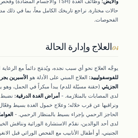
والأيض:
وظائف الغدة (TSH والأجسام المضادة) وفحص السكري. 5.
حالات مختارة. نراجع تاريخك الكامل معاً، بما في ذلك مد
الفحوصات.
العلاج وإدارة الحالة
04
يوجَّه العلاج نحو أي سبب نجده، ويُدمَج دائماً مع الرعاية 
للفوسفوليبيد:
العلاج المبني على الأدلة هو
الأسبرين بجر
الجزيئي
(حقنة مسيّلة للدم) يبدأ مبكراً في الحمل، وهو 
لدى المصابات بالمتلازمة. -
أمراض الغدة الدرقية:
نضبط م
ونراقبها عن قرب خلاله؛ وعلاج خمول الغدة بسيط وفعّال
الحاجز الرحمي بإجراء بسيط بالمنظار الرحمي. -
العوامل
لدى أحد الوالدين، نقدّم الاستشارة الوراثية ونناقش الخ
الجنيني، أو أطفال الأنابيب مع الفحص الوراثي قبل الانغ