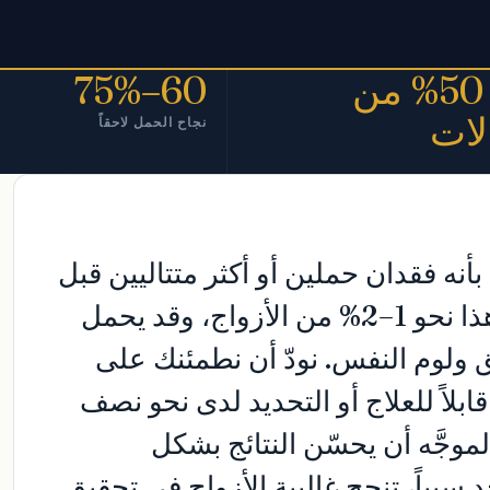
نحو 50% من
60–75%
لات
نجاح الحمل لاحقاً
بأنه فقدان حملين أو أكثر متتاليين قبل
الأسبوع الرابع والعشرين. يصيب هذا نحو 1–2% من الأزواج، وقد يحمل
قلق ولوم النفس. نودّ أن نطمئنك على
قابلاً للعلاج أو التحديد لدى نحو نصف
موجَّه أن يحسّن النتائج بشكل
 سبباً، تنجح غالبية الأزواج في تحقيق