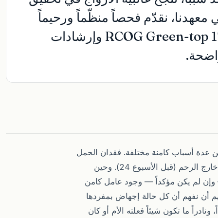
عهدنا، نقدّم فحصاً منظّماً ورحيماً
يتماشى مع الإرشادات العالمية (RCOG Green-top 17 وإرشادات
عن عدة أسباب كامنة مختلفة. فقدان الحمل
هو انتهاء الحمل تلقائياً قبل أن يتمكن الجنين من العيش خارج الرحم (قبل الأسبوع 24). وحين
 وإن لم يكن مؤكداً — وجود عامل كامن
م أن نفهم أن كل حالة إجهاض بمفردها
ادراً ما تكون شيئاً فعلته الأم أو كان