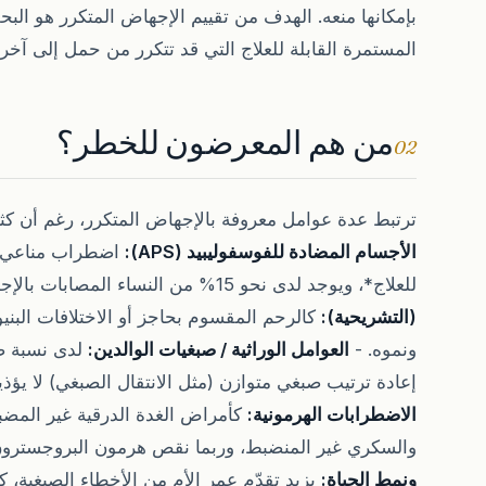
بإمكانها منعه. الهدف من تقييم الإجهاض المتكرر هو البح
المستمرة القابلة للعلاج التي قد تتكرر من حمل إلى آخر.
من هم المعرضون للخطر؟
02
ترتبط عدة عوامل معروفة بالإجهاض المتكرر، رغم أن كثيراً 
الأجسام المضادة للفوسفوليبيد (APS):
اضطراب مناعي ذ
للعلاج*، ويوجد لدى نحو 15% من النساء المصابات بالإجهاض المتكرر. -
(التشريحية):
كالرحم المقسوم بحاجز أو الاختلافات البنيو
ونموه. -
العوامل الوراثية / صبغيات الوالدين:
لدى نسبة صغ
إعادة ترتيب صبغي متوازن (مثل الانتقال الصبغي) لا يؤذيه 
الاضطرابات الهرمونية:
كأمراض الغدة الدرقية غير المض
والسكري غير المنضبط، وربما نقص هرمون البروجسترون
ونمط الحياة:
يزيد تقدّم عمر الأم من الأخطاء الصبغية، ك