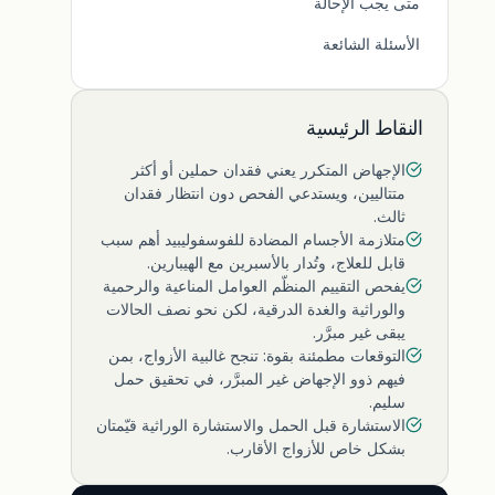
متى يجب الإحالة
الأسئلة الشائعة
النقاط الرئيسية
الإجهاض المتكرر يعني فقدان حملين أو أكثر
متتاليين، ويستدعي الفحص دون انتظار فقدان
ثالث.
متلازمة الأجسام المضادة للفوسفوليبيد أهم سبب
قابل للعلاج، وتُدار بالأسبرين مع الهيبارين.
يفحص التقييم المنظّم العوامل المناعية والرحمية
والوراثية والغدة الدرقية، لكن نحو نصف الحالات
يبقى غير مبرَّر.
التوقعات مطمئنة بقوة: تنجح غالبية الأزواج، بمن
فيهم ذوو الإجهاض غير المبرَّر، في تحقيق حمل
سليم.
الاستشارة قبل الحمل والاستشارة الوراثية قيّمتان
بشكل خاص للأزواج الأقارب.