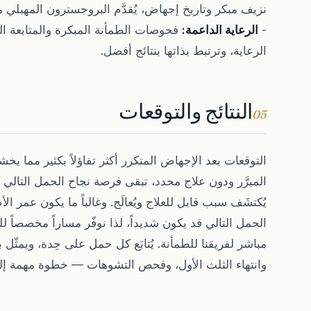
نزيف مبكر وتاريخ إجهاض، يُقدَّم البروجسترون المهبلي مبكر
-
الرعاية الداعمة:
فحوصات الطمأنة المبكرة والمتابعة 
الرعاية، وترتبط بذاتها بنتائج أفضل.
النتائج والتوقعات
05
التوقعات بعد الإجهاض المتكرر أكثر تفاؤلاً بكثير مما يخ
يُكتشَف سبب قابل للعلاج ويُعالَج. وغالباً ما يكون عمر 
الحمل التالي قد يكون شديداً، لذا نوفّر مساراً مخصصا
مباشر لفريقنا للطمأنة. يُتابَع كل حمل على حِدة، ويمث
وانتهاء الثلث الأول، وفحص التشوهات — خطوة مهمة إلى