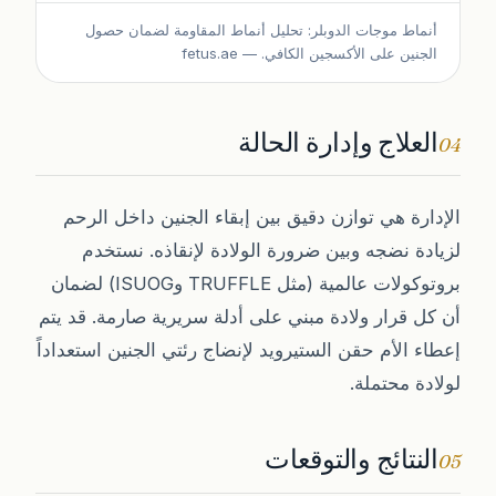
أنماط موجات الدوبلر: تحليل أنماط المقاومة لضمان حصول
الجنين على الأكسجين الكافي.
— fetus.ae
العلاج وإدارة الحالة
04
الإدارة هي توازن دقيق بين إبقاء الجنين داخل الرحم
لزيادة نضجه وبين ضرورة الولادة لإنقاذه. نستخدم
بروتوكولات عالمية (مثل TRUFFLE وISUOG) لضمان
أن كل قرار ولادة مبني على أدلة سريرية صارمة. قد يتم
إعطاء الأم حقن الستيرويد لإنضاج رئتي الجنين استعداداً
لولادة محتملة.
النتائج والتوقعات
05