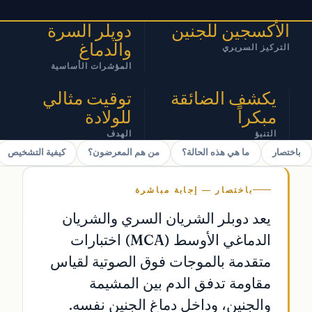
الأكسجين للجنين
دوپلر السرة
والدماغ
التركيز السريري
المؤشرات الأساسية
يكشف الضائقة
توقيت مثالي
مبكراً
للولادة
التنبؤ
الهدف
باختصار
ما هي هذه الحالة؟
من هم المعرضون؟
كيفية التشخيص
باختصار — إجابة مباشرة
يعد دوبلر الشريان السري والشريان
الدماغي الأوسط (MCA) اختبارات
متقدمة بالموجات فوق الصوتية لقياس
مقاومة تدفق الدم بين المشيمة
والجنين، وداخل دماغ الجنين نفسه.