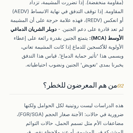
(مقاومة منخفضة). إذا تضررت المشيمة، تزداد
المقاومة. إذا توقف التدفق في نهاية الانبساط (AEDV)
أو انعكس (REDV)، فهذه علامة حرجة على أن المشيمة
لم تعد قادرة على دعم الجنين. -
دوبلر الشريان الدماغي
الأوسط (MCA):
يتمتع الجنين بقدرة رائعة على إعطاء
الأولوية للأكسجين للدماغ إذا كانت المشيمة تعاني،
ويسمى هذا 'تأثير حماية الدماغ'. قياس هذا التدفق
يخبرنا بمدى 'تعويض' الجنين ونضوب احتياطياته.
من هم المعرضون للخطر؟
02
هذه الدراسات ليست روتينية لكل الحوامل ولكنها
ضرورية في حالات: الأجنة صغار الحجم (FGR/SGA)،
مضاعفات الأم مثل تسمم الحمل، حالات التوائم
المشتركة في المشيمة، أو عند ملاحظة نقص في