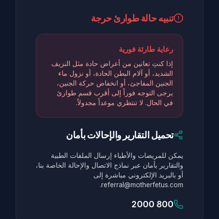
تنبيه حالة طوارئ حرجة
رعاية طارئة فورية
إذا كنتِ تعانين من أعراض حادة مثل النزيف
الشديد، أو آلام البطن الحادة، أو نزول ماء
الجنين المفاجئ، أو انخفاض حركة الجنين،
يرجى التوجه فوراً إلى أقرب قسم طوارئ
في الحال. لا تنتظري موعداً مجدولاً.
تحميل التقارير والإحالات بأمان
يمكن للمريضات والأطباء إرسال الملفات الطبية
والتقارير بأمان عبر نماذج الاتصال والإحالة الخاصة بنا،
أو بالبريد الإلكتروني مباشرة إلى
referral@motherfetus.com.
800 2000