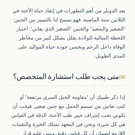
يعد الدوبلر من أهم التطورات في إنقاذ حياة الأجنة في
الثلاثين سنة الماضية. فهو يسمح لنا بالتمييز بين الجنين
'الصغير والسعيد' والجنين 'الصغير الذي يعاني'. اختيار
اللحظة المثالية للولادة يقلل بشكل كبير من مخاطر
الوفاة داخل الرحم ويحسن جودة حياة المواليد على
المدى الطويل.
متى يجب طلب استشارة المتخصص؟
06
إذا ذكر طبيبكِ أن 'مقاومة الحبل السري مرتفعة' أو
كنتِ تعانين من تسمم الحمل مع جنين صغير، فيجب أن
تكوني تحت إشراف خبير طب الأجنة. الدقة في القياس
هي كل شيء، ونحن في المعهد نمتلك الخبرة والتقنيات
اللازمة لضمان أن كل قياس دقيق ويبنى عليه قرار