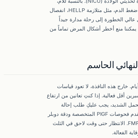
يقضيه الجنين في الرحم يقلل من الحاجة للعناية المركزة لحديثي الولادة (NICU). بالنسبة للأم،
تمنع الإدارة المبكرة المضاعفات الخطيرة لنوبات ارتفاع ضغط الدم، مثل متلازمة HELLP، انفصال
 عالي الخطورة إلى رحلة مدارة جيداً
يمكننا منع أخطر أشكال المرض تماماً من
 إجراء هذا الفحص بين الأسبوع 11 والأسبوع 13 و6 أيام. خارج هذه النافذة، لا تعود قياسات
رين أقل فعالية. إذا كنتِ تعانين من ارتفاع
حمل الشديد، يجب عليكِ طلب إحالة
مباشرة إلى معهد طب الأجنة بمجرد تأكيد حملكِ. نحن نقدم فحوصات PlGF المتخصصة ودقة دوبلر
الشريان الرحمي المطلوبة لتقييم المخاطر المعتمد من FMF. الانتظار حتى وقت لاحق في الثلث
ية الفعالة.