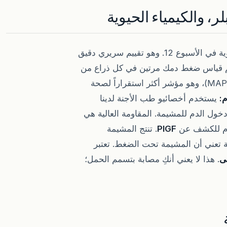
لر، والكيمياء الحيوية
يتم دمج إجراء الفحص بسلاسة في زيارة الشفافية القفوية في الأسبوع 12. وهو تقييم سريري دقيق
 قياس ضغط دمك مرتين في كل ذراع من
قبل طاقمنا المدرب. نحسب متوسط الضغط الشرياني (MAP)، وهو مؤشر أكثر استقراراً لصحة
م:
يستخدم أخصائيو طب الأجنة لدينا
خول الدم للمشيمة. المقاومة العالية هي
دم للكشف عن
PlGF
. تنتج المشيمة
المستويات المنخفضة تعني أن المشيمة تحت الضغط. تعتبر
. هذا لا يعني أنكِ مصابة بتسمم الحمل؛