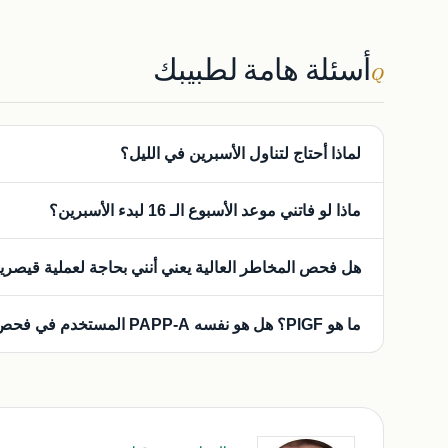
أسئلة هامة لطبيبك
Q
لماذا أحتاج لتناول الأسبرين في الليل؟
تشير الأبحاث إلى أن الأسبرين يكون أكثر فعالية في خفض ضغط
ماذا لو فاتني موعد الأسبوع الـ 16 لبدء الأسبرين؟
يرجع إلى الإيقاع اليومي لجهاز القلب والأوعية الدموية.
بينما يكون 
هل فحص المخاطر العالية يعني أنني بحاجة لعملية قيصري
إلى مرحلة مراقبة أكثر كثافة لمراقبة العلامات المبكرة للحالة.
ليس بالضرورة. العديد من النساء اللاتي لديهن فحص عالي الخطو
ما هو PlGF؟ هل هو نفسه PAPP-A المستخدم في فحص متلازمة داون؟
الإشارة للعملية القيصرية فقط إذا أظهر الطفل علامات إجهاد أو
الدموية وانغراس المشيمة. غالباً ما نقيس كلاهما للحصول على 