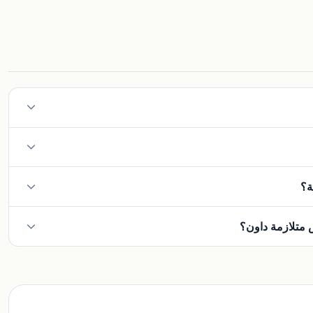
 الدم ودعم وظائف المشيمة عند تناوله وقت النوم، ويرجح أن ذلك
الأسبرين أكثر فعالية عند البدء قبل الأسبوع 16، إلا أنه قد يظل يوفر بعض الفائدة إذا بدأ بعد ذلك بقليل. ومع ذلك، سننتقل بكِ
ة؟
رة ويتناولن الأسبرين يلدن ولادة طبيعية في الموعد المحدد. تتم
 إذا أصبح ضغط دم الأم غير آمن.
لا، فهما بروتينان مختلفان. يستخدم PAPP-A بشكل أساسي للفحص الكروموسومي، بينما PlGF هو مؤشر مخصص لنمو الأوعية
ملف تعريف كامل للثلث الأول.