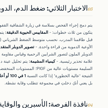
الاختبار الثلاثي: ضغط الدم، الدوب
03
يتكون من ثلاث خطوات: -
المقاييس الحيوية الدقيقة:
يتم
الأوعية الدموية من قراءة واحدة. -
تصوير الدوبلر المتقد
الدوبلر الملون لتصور الشرايين الرحمية وقياس مقاومة د
علامة تحذير رئيسية. -
كيمياء المشيمة:
يتم تحليل عينة 
السليمة مستويات عالية من PlGF؛ 
النتيجة 'عالية الخطورة' إذا كانت النسبة
1 في 100 أو أعلى
بل يعني أنكِ دخلتِ في مجموعة تتطلب وقاية نشطة.
نافذة الفرصة: الأسبرين والوقاية
04