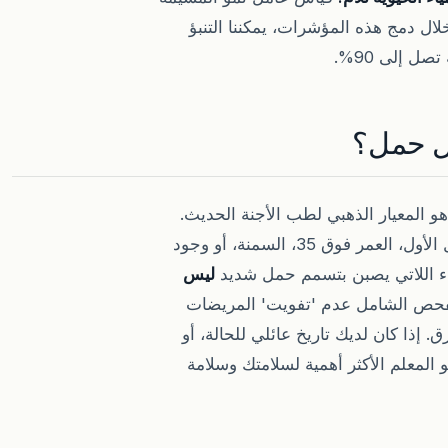
لال دمج هذه المؤشرات، يمكننا التنبؤ
كل حمل؟
هو المعيار الذهبي لطب الأجنة الحديث.
بينما تزيد بعض العوامل من القلق الإحصائي (مثل الحمل الأول، العمر فوق 35، السمنة، أو وجود
ساء اللاتي يصبن بتسمم حمل شديد
ليس
فحص الشامل عدم 'تفويت' المريضات
إذا كان لديك تاريخ عائلي للحالة، أو
لمعلم الأكثر أهمية لسلامتك وسلامة