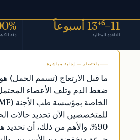
11–13⁺⁶ أسبوعاً
90%+
النافذة المثالية
دقة الكشف
باختصار — إجابة مباشرة
ما قبل الارتعاج (تسمم الحمل) هو
ضغط الدم وتلف الأعضاء المحتمل.
للمتخصصين الآن تحديد حالات الح
90%. والأهم من ذلك، أن تحديد 
جرعة منخفضة من الأسبرين، والتي