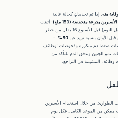
قاية منه.
إذا تم تحديدكِ كحالة عالية
الأسبرين بجرعة منخفضة (150 ملغ):
أثبتت
الدراسات العالمية أن البدء في تناول الأسبرين (يفضل قبل النوم) قبل الأسبوع 16 يقلل من خطر
بل الأوان بنسبة تزيد عن
80%.
-
صات ضغط دم متكررة وفحوصات 'وظائف
3. تراقب هذه الفحوصات نمو الجنين وتدفق الدم للتأكد من
أت وظائف المشيمة في التراجع.
طفل
ت الطوارئ. من خلال استخدام الأسبرين
قت ممكن من الموعد الكامل. فكل يوم