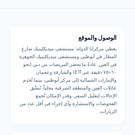
المشيمة لضمان عدم بقاء أي اتصالات وعائية.
الوصول والموقع
يغطي مركزانا الدولة: مستشفى ميديكلينيك شارع
المطار في أبوظبي ومستشفى ميديكلينيك الجوهرة
في العين. عادةً ما تحضر المريضات من دبي (نحو
٦٠–٧٥ دقيقة عبر E11) والشارقة وعجمان
والإمارات الشمالية إلى مركز أبوظبي، بينما تُخدم
عائلات العين والمنطقة الشرقية محلياً. تُنسَّق
الإحالات لتقليل السفر، وقدر الإمكان تُجمع
الفحوصات والاستشارة وأي إجراء في أقل عدد من
الزيارات.