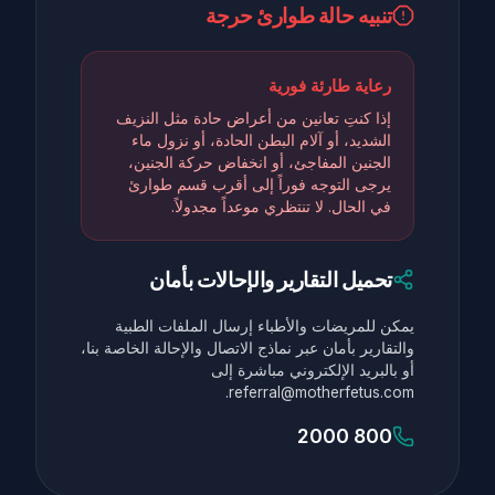
تنبيه حالة طوارئ حرجة
رعاية طارئة فورية
إذا كنتِ تعانين من أعراض حادة مثل النزيف
الشديد، أو آلام البطن الحادة، أو نزول ماء
الجنين المفاجئ، أو انخفاض حركة الجنين،
يرجى التوجه فوراً إلى أقرب قسم طوارئ
في الحال. لا تنتظري موعداً مجدولاً.
تحميل التقارير والإحالات بأمان
يمكن للمريضات والأطباء إرسال الملفات الطبية
والتقارير بأمان عبر نماذج الاتصال والإحالة الخاصة بنا،
أو بالبريد الإلكتروني مباشرة إلى
referral@motherfetus.com.
800 2000