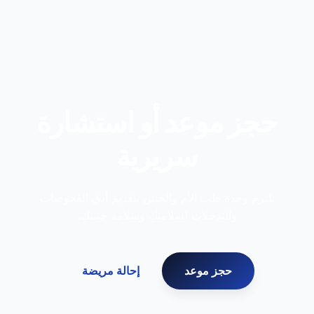
حجز موعد أو استشارة
سريرية
تلتزم وحدة طب الأم والجنين بتقديم أدق الفحوصات
والتدخلات لسلامتكِ وسلامة جنينكِ.
حجز موعد
إحالة مريضة