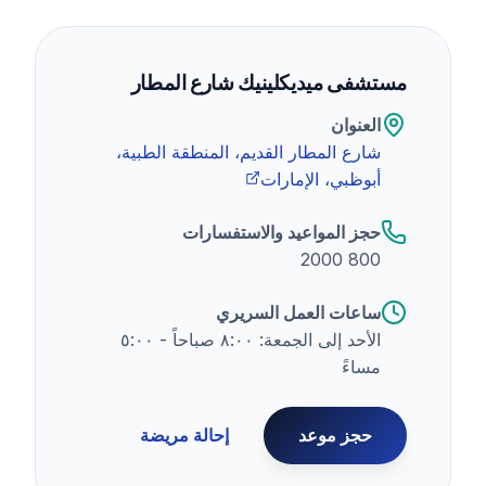
مستشفى ميديكلينيك شارع المطار
العنوان
شارع المطار القديم، المنطقة الطبية،
أبوظبي، الإمارات
حجز المواعيد والاستفسارات
800 2000
ساعات العمل السريري
الأحد إلى الجمعة: ٨:٠٠ صباحاً - ٥:٠٠
مساءً
حجز موعد
إحالة مريضة