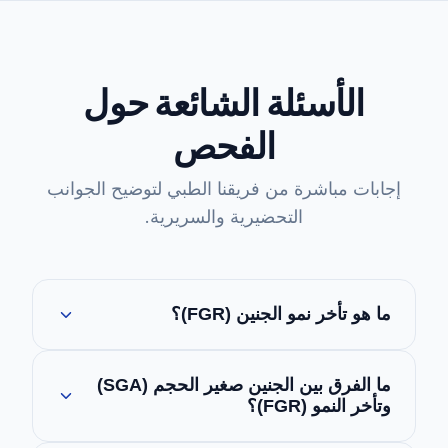
الأسئلة الشائعة حول
الفحص
إجابات مباشرة من فريقنا الطبي لتوضيح الجوانب
التحضيرية والسريرية.
ما هو تأخر نمو الجنين (FGR)؟
هو حالة لا يصل فيها الجنين إلى حجم نموه المتوقع
ما الفرق بين الجنين صغير الحجم (SGA)
وراثياً، وعادة ما يحدث ذلك بسبب قصور أو خلل
وتأخر النمو (FGR)؟
في وظائف المشيمة.