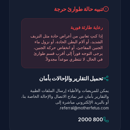
تنبيه حالة طوارئ حرجة
رعاية طارئة فورية
إذا كنتِ تعانين من أعراض حادة مثل النزيف
الشديد، أو آلام البطن الحادة، أو نزول ماء
الجنين المفاجئ، أو انخفاض حركة الجنين،
يرجى التوجه فوراً إلى أقرب قسم طوارئ
في الحال. لا تنتظري موعداً مجدولاً.
تحميل التقارير والإحالات بأمان
يمكن للمريضات والأطباء إرسال الملفات الطبية
والتقارير بأمان عبر نماذج الاتصال والإحالة الخاصة بنا،
أو بالبريد الإلكتروني مباشرة إلى
referral@motherfetus.com.
800 2000