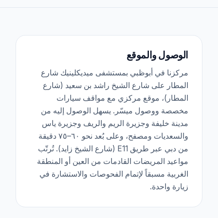
in mild cases to daily Doppler scans in
severe cases.
الوصول والموقع
مركزنا في أبوظبي بمستشفى ميديكلينيك شارع
المطار على شارع الشيخ راشد بن سعيد (شارع
المطار)، موقع مركزي مع مواقف سيارات
مخصصة ووصول ميسّر. يسهل الوصول إليه من
مدينة خليفة وجزيرة الريم والريف وجزيرة ياس
والسعديات ومصفح، وعلى بُعد نحو ٦٠–٧٥ دقيقة
من دبي عبر طريق E11 (شارع الشيخ زايد). تُرتّب
مواعيد المريضات القادمات من العين أو المنطقة
الغربية مسبقاً لإتمام الفحوصات والاستشارة في
زيارة واحدة.