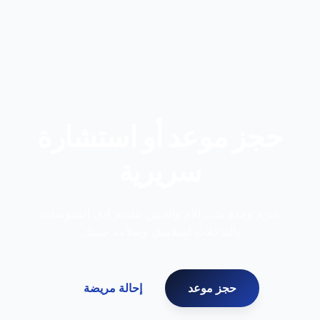
حجز موعد أو استشارة
سريرية
تلتزم وحدة طب الأم والجنين بتقديم أدق الفحوصات
والتدخلات لسلامتكِ وسلامة جنينكِ.
حجز موعد
إحالة مريضة