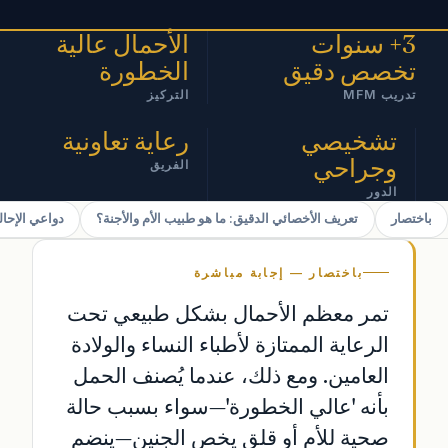
3+ سنوات
الأحمال عالية
تخصص دقيق
الخطورة
تدريب MFM
التركيز
تشخيصي
رعاية تعاونية
وجراحي
الفريق
الدور
باختصار
تعريف الأخصائي الدقيق: ما هو طبيب الأم والأجنة؟
دواعي الإحالة:
باختصار — إجابة مباشرة
تمر معظم الأحمال بشكل طبيعي تحت
الرعاية الممتازة لأطباء النساء والولادة
العامين. ومع ذلك، عندما يُصنف الحمل
بأنه 'عالي الخطورة'—سواء بسبب حالة
صحية للأم أو قلق يخص الجنين—ينضم