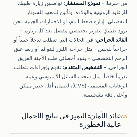
من خبرتنا: -
نموذج المستشار:
تواصلين زيارة طبيبكِ
للرعاية الروتينية والولادة، وتأتين للمعهد للسونار
التفصيلي، إدارة ضغط الدم، أو الاختبارات الجينية. نحن
نزود طبيبكِ بتقرير تخصصي مفصل بعد كل زيارة. -
القائد الجراحي:
في الحالات التي تتطلب تدخلاً جينياً أو
جراحياً للجنين - مثل جراحة الليزر للتوائم أو ربط عنق
الرحم التخصصي - يقود أخصائي طب الأجنة الفريق
الجراحي. -
التشخيص المتقدم:
نقوم بإجراءات تتطلب
تدريباً خاصاً، مثل سحب السائل الأمنيوسي وعينة
الزغابات المشيمية (CVS)، لضمان أقل خطر ممكن
وأعلى دقة تشخيصية.
عائد الأمان: التميز في نتائج الأحمال
05
عالية الخطورة