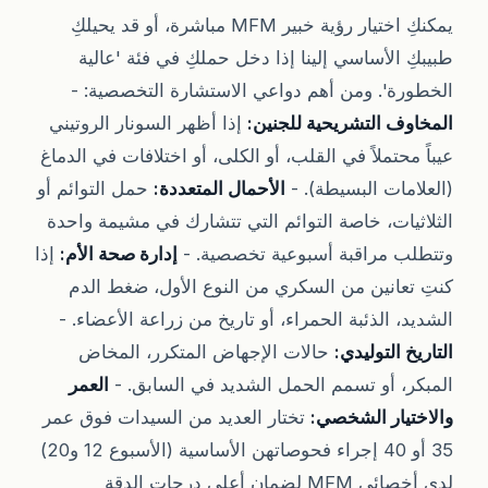
يمكنكِ اختيار رؤية خبير MFM مباشرة، أو قد يحيلكِ
طبيبكِ الأساسي إلينا إذا دخل حملكِ في فئة 'عالية
الخطورة'. ومن أهم دواعي الاستشارة التخصصية: -
المخاوف التشريحية للجنين:
إذا أظهر السونار الروتيني
عيباً محتملاً في القلب، أو الكلى، أو اختلافات في الدماغ
(العلامات البسيطة). -
الأحمال المتعددة:
حمل التوائم أو
الثلاثيات، خاصة التوائم التي تتشارك في مشيمة واحدة
وتتطلب مراقبة أسبوعية تخصصية. -
إدارة صحة الأم:
إذا
كنتِ تعانين من السكري من النوع الأول، ضغط الدم
الشديد، الذئبة الحمراء، أو تاريخ من زراعة الأعضاء. -
التاريخ التوليدي:
حالات الإجهاض المتكرر، المخاض
المبكر، أو تسمم الحمل الشديد في السابق. -
العمر
والاختيار الشخصي:
تختار العديد من السيدات فوق عمر
35 أو 40 إجراء فحوصاتهن الأساسية (الأسبوع 12 و20)
لدى أخصائي MFM لضمان أعلى درجات الدقة