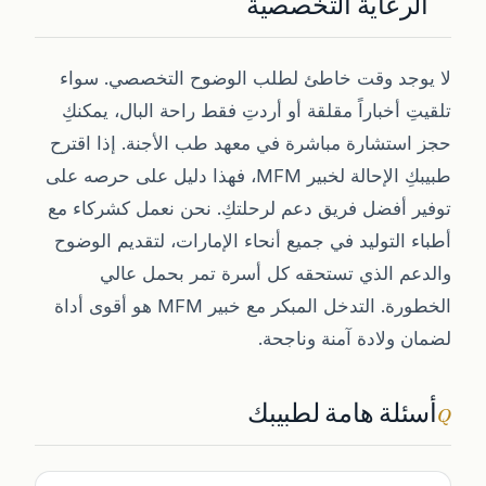
الرعاية التخصصية
لا يوجد وقت خاطئ لطلب الوضوح التخصصي. سواء
تلقيتِ أخباراً مقلقة أو أردتِ فقط راحة البال، يمكنكِ
حجز استشارة مباشرة في معهد طب الأجنة. إذا اقترح
طبيبكِ الإحالة لخبير MFM، فهذا دليل على حرصه على
توفير أفضل فريق دعم لرحلتكِ. نحن نعمل كشركاء مع
أطباء التوليد في جميع أنحاء الإمارات، لتقديم الوضوح
والدعم الذي تستحقه كل أسرة تمر بحمل عالي
الخطورة. التدخل المبكر مع خبير MFM هو أقوى أداة
لضمان ولادة آمنة وناجحة.
أسئلة هامة لطبيبك
Q