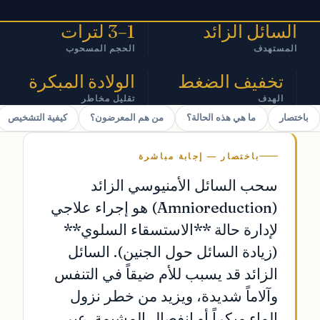
السائل الزائد
1–3 لترات
المستهدف
الحجم المسحوب
تخفيف الضغط
الولادة المبكرة
الهدف
تقليل مخاطر
باختصار
ما هي هذه الحالة؟
من هم المعرضون؟
كيفية التشخيص
باختصار — إجابة مباشرة
سحب السائل الأمنيوسي الزائد
(Amnioreduction) هو إجراء علاجي
لإدارة حالة **الاستسقاء السلوي**
(زيادة السائل حول الجنين). السائل
الزائد قد يسبب للأم ضيقاً في التنفس
وآلاماً شديدة، ويزيد من خطر نزول
الماء مبكراً أو انفصال المشيمة. عبر