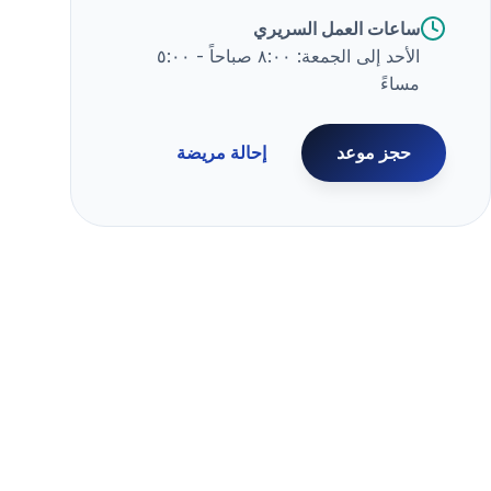
ساعات العمل السريري
الأحد إلى الجمعة: ٨:٠٠ صباحاً - ٥:٠٠
مساءً
حجز موعد
إحالة مريضة