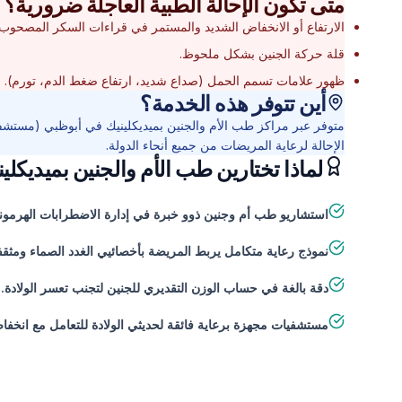
متى تكون الإحالة الطبية العاجلة ضرورية؟
الارتفاع أو الانخفاض الشديد والمستمر في قراءات السكر المصحوب ب
قلة حركة الجنين بشكل ملحوظ.
ظهور علامات تسمم الحمل (صداع شديد، ارتفاع ضغط الدم، تورم).
أين تتوفر هذه الخدمة؟
متوفر عبر مراكز طب الأم والجنين بميديكلينيك في أبوظبي (مستش
الإحالة لرعاية المريضات من جميع أنحاء الدولة.
لماذا تختارين طب الأم والجنين بميديكلي
استشاريو طب أم وجنين ذوو خبرة في إدارة الاضطرابات الهرموني
نموذج رعاية متكامل يربط المريضة بأخصائيي الغدد الصماء ومث
دقة بالغة في حساب الوزن التقديري للجنين لتجنب تعسر الولادة.
مستشفيات مجهزة برعاية فائقة لحديثي الولادة للتعامل مع انخفاض