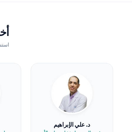
أخص
استش
د. علي الإبراهيم