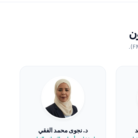
ون
د
د. نجوى محمد الفقي