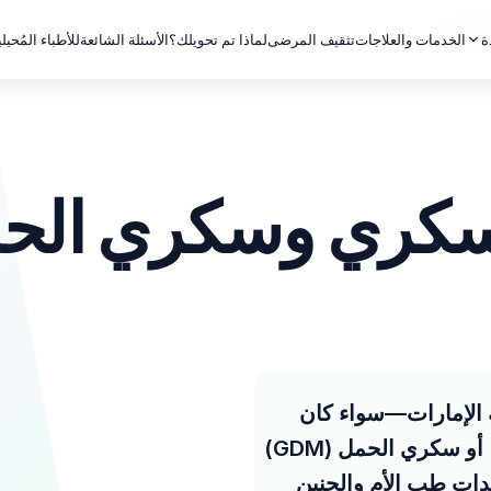
لإمارات
الخدمات والعلاجات
تثقيف المرضى
لماذا تم تحويلك؟
الأسئلة الشائعة
للأطباء المُحيل
ة
سكري وسكري الحم
 الإمارات—سواء كان
سكرياً تشخيصياً سابقاً (النوع الأول أو الثاني) أو سكري الحمل (GDM)
ات طب الأم والجنين