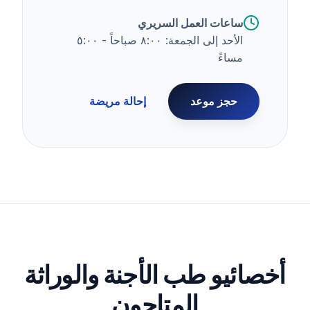
ساعات العمل السريري
الأحد إلى الجمعة: ٨:٠٠ صباحاً - ٥:٠٠
مساءً
حجز موعد
إحالة مريضة
أخصائيو طب الأجنة والوراثة
المتاحون