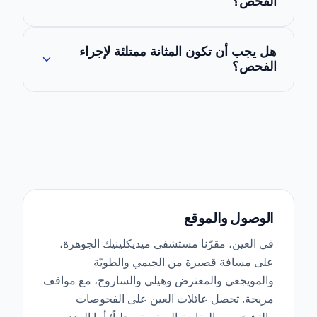
الفحص؟
نعم، إذا كانت وضعية الجنين تسمح بذلك وكنتِ
هل يجب أن تكون المثانة ممتلئة لإجراء
ترغبين في معرفته، يستطيع الطبيب إخباركِ.
الفحص؟
في فحص التشوهات التفصيلي، يفضل أن تكون
المثانة ممتلئة بشكل معتدل، ولكن ليس بشكل
كامل كما هو الحال في الحمل المبكر.
الوصول والموقع
في العين، مقرّنا مستشفى ميديكلينيك الجوهرة،
على مسافة قصيرة من الجيمي والطويّة
والمويجعي والمعترض وهيلي والساروج، مع مواقف
مريحة. تحصل عائلات العين على الفحوصات