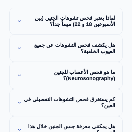
لماذا يعتبر فحص تشوهات الجنين (بين
الأسبوعين 18 و 22) مهماً جداً؟
لأنه يوفر تقييماً تشريحياً مفصلاً (فحص
هل يكشف فحص التشوهات عن جميع
مورفولوجي) لأعضاء الطفل، والمشيمة، والنمو
العيوب الخلقية؟
لتحديد أي خطة رعاية مطلوبة قبل أو بعد الولادة.
ونوصي بشدة بحجز الموعد عند الأسبوع 18 وقبل
يكشف الفحص معظم التشوهات الهيكلية الكبرى،
الأسبوع 19 لضمان التوقيت التشخيصي الأمثل.
ما هو فحص الأعصاب للجنين
ولكن لا يوجد فحص يضمن الكشف بنسبة 100٪، ولا
(Neurosonography)؟
يمكنه تشخيص المشاكل السلوكية مثل التوحد.
هو فحص دقيق ومتخصص بالموجات فوق الصوتية
كم يستغرق فحص التشوهات التفصيلي في
للجهاز العصبي ودماغ الجنين للتحقق من سلامة
العين؟
نموهما.
يستغرق الفحص عادةً ما بين 30 إلى 45 دقيقة،
هل يمكنني معرفة جنس الجنين خلال هذا
اعتماداً على وضعية الجنين.